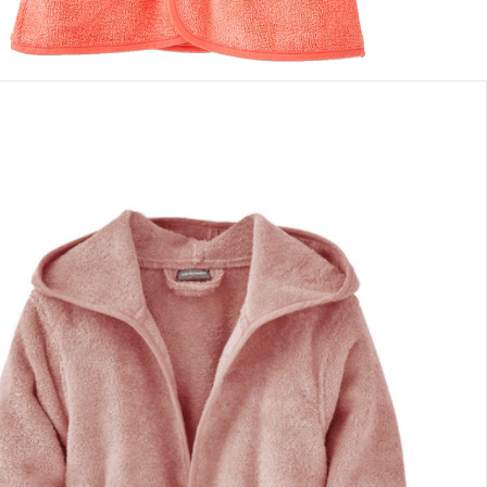
lialabholung
nen Moment bitte...