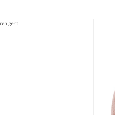
Fi
Ei
oren geht