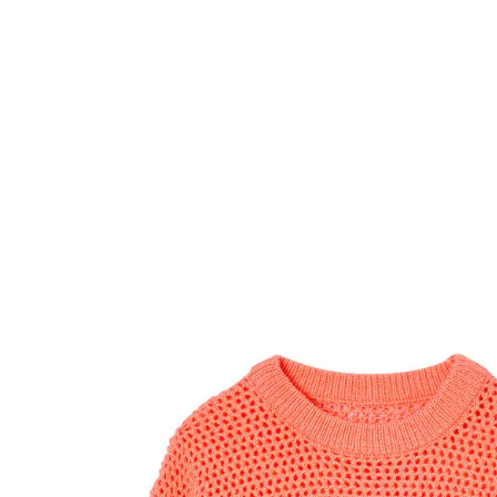
VERTBAUDET
Mädchen Pullover mit Volants koralle
27,99 €
inkl. MwSt. und zzgl.
Versandkosten
13 PAYBACK Basis°Punkte
sammeln
Größe
In den Warenkorb
Lieferung nach Hause