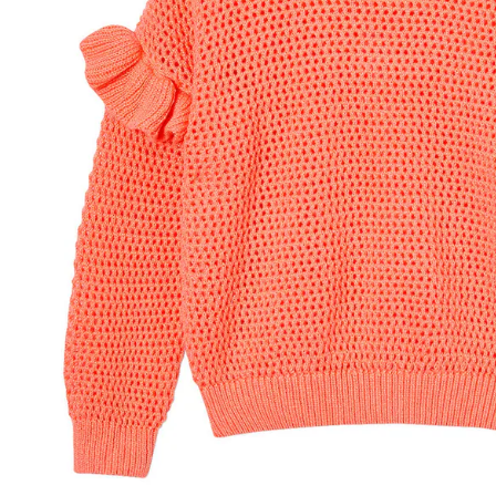
Lieferbar - in 6-7 Werktagen bei Dir
Versand durch Partner
Filialabholung
Einen Moment bitte...
Produktbeschreibung
Hinweise, Siegel & Hersteller