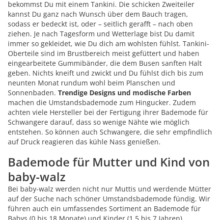
bekommst Du mit einem Tankini. Die schicken Zweiteiler
kannst Du ganz nach Wunsch über dem Bauch tragen,
sodass er bedeckt ist, oder – seitlich gerafft – nach oben
ziehen. Je nach Tagesform und Wetterlage bist Du damit
immer so gekleidet, wie Du dich am wohlsten fühlst. Tankini-
Oberteile sind im Brustbereich meist gefüttert und haben
eingearbeitete Gummibänder, die dem Busen sanften Halt
geben. Nichts kneift und zwickt und Du fühlst dich bis zum
neunten Monat rundum wohl beim Planschen und
Sonnenbaden.
Trendige Designs und modische Farben
machen die Umstandsbademode zum Hingucker. Zudem
achten viele Hersteller bei der Fertigung ihrer Bademode für
Schwangere darauf, dass so wenige Nähte wie möglich
entstehen. So können auch Schwangere, die sehr empfindlich
auf Druck reagieren das kühle Nass genießen.
Bademode für Mutter und Kind von
baby-walz
Bei baby-walz werden nicht nur Muttis und werdende Mütter
auf der Suche nach schöner Umstandsbademode fündig. Wir
führen auch ein umfassendes Sortiment an Bademode für
Babys (0 bis 18 Monate) und Kinder (1,5 bis 7 Jahren).