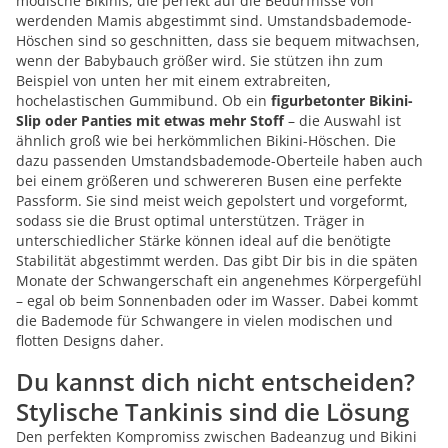
modische Bikinis, die perfekt auf die Bedürfnisse von
werdenden Mamis abgestimmt sind. Umstandsbademode-
Höschen sind so geschnitten, dass sie bequem mitwachsen,
wenn der Babybauch größer wird. Sie stützen ihn zum
Beispiel von unten her mit einem extrabreiten,
hochelastischen Gummibund. Ob ein
figurbetonter Bikini-
Slip oder Panties mit etwas mehr Stoff
– die Auswahl ist
ähnlich groß wie bei herkömmlichen Bikini-Höschen. Die
dazu passenden Umstandsbademode-Oberteile haben auch
bei einem größeren und schwereren Busen eine perfekte
Passform. Sie sind meist weich gepolstert und vorgeformt,
sodass sie die Brust optimal unterstützen. Träger in
unterschiedlicher Stärke können ideal auf die benötigte
Stabilität abgestimmt werden. Das gibt Dir bis in die späten
Monate der Schwangerschaft ein angenehmes Körpergefühl
– egal ob beim Sonnenbaden oder im Wasser. Dabei kommt
die Bademode für Schwangere in vielen modischen und
flotten Designs daher.
Du kannst dich nicht entscheiden?
Stylische Tankinis sind die Lösung
Den perfekten Kompromiss zwischen Badeanzug und Bikini