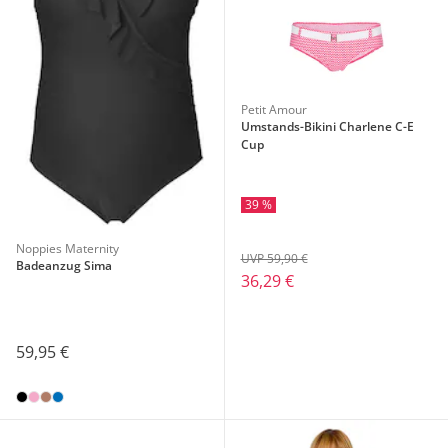
Petit Amour
Umstands-Bikini Charlene C-E
Cup
39 %
Noppies Maternity
UVP 59,90 €
Badeanzug Sima
36,29 €
59,95 €