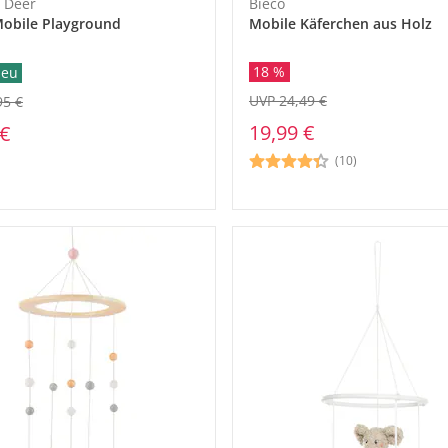
 Deer
Bieco
obile Playground
Mobile Käferchen aus Holz
18 %
eu
UVP 24,49 €
95 €
19,99 €
 €
(10)