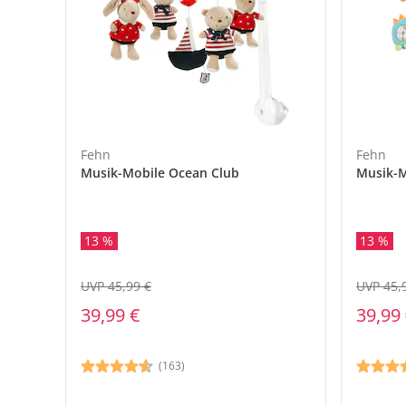
Fehn
Fehn
Musik-Mobile Ocean Club
Musik-M
13 %
13 %
UVP 45,99 €
UVP 45,
39,99 €
39,99
(163)