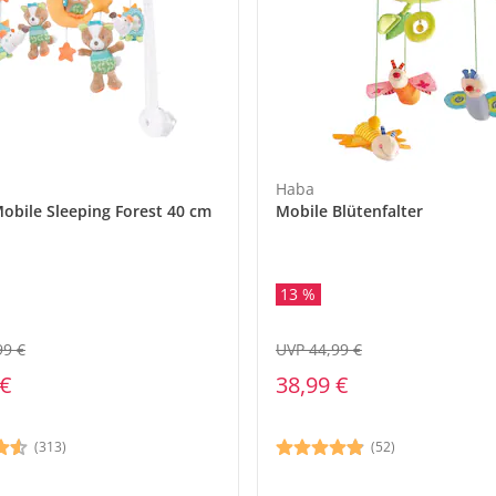
Haba
obile Sleeping Forest 40 cm
Mobile Blütenfalter
13 %
99 €
UVP 44,99 €
 €
38,99 €
(313)
(52)