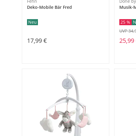
Fehn
Done by
Deko-Mobile Bär Fred
Musik-M
Neu
25 %
N
UVP 34,
17,99 €
25,99