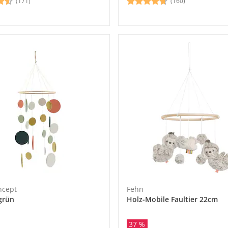
(171)
(160)
ncept
Fehn
grün
Holz-Mobile Faultier 22cm
37 %