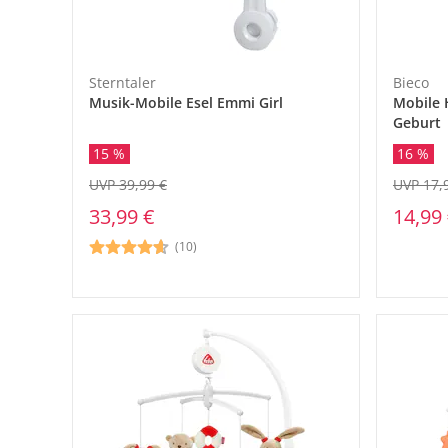
Sterntaler
Bieco
Musik-Mobile Esel Emmi Girl
Mobile 
Geburt
16 %
15 %
UVP 17,
UVP 39,99 €
14,99
33,99 €
(10)