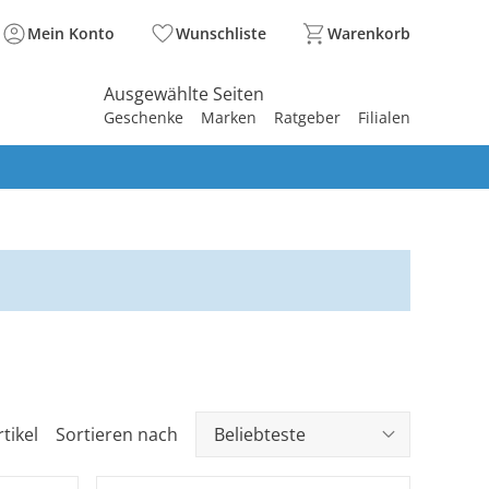
Mein Konto
Wunschliste
Warenkorb
Ausgewählte Seiten
Geschenke
Marken
Ratgeber
Filialen
spirieren
spirieren
spirieren
spirieren
spirieren
spirieren
spirieren
spirieren
spirieren
tikel
Sortieren nach