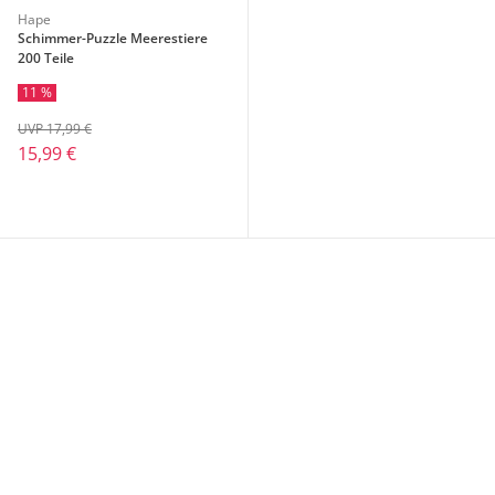
Hape
Schimmer-Puzzle Meerestiere
200 Teile
11 %
UVP 17,99 €
15,99 €