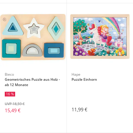
Bieco
Hape
Geometrisches Puzzle aus Holz -
Puzzle Einhorn
ab 12 Monate
16 %
UVP 18,59 €
11,99 €
15,49 €