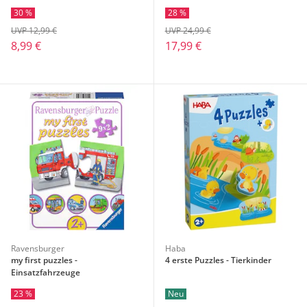
30 %
28 %
UVP 12,99 €
UVP 24,99 €
8,99 €
17,99 €
Ravensburger
Haba
my first puzzles -
4 erste Puzzles - Tierkinder
Einsatzfahrzeuge
23 %
Neu