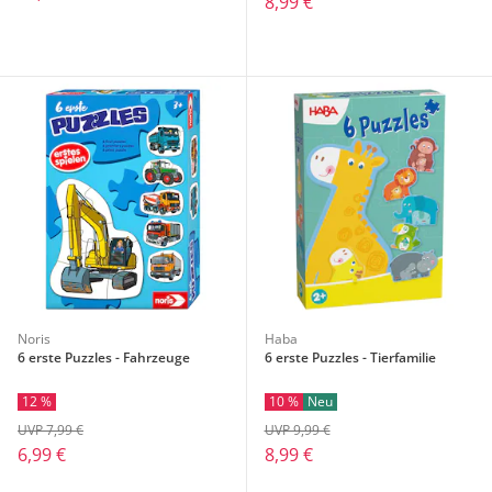
8,99 €
Noris
Haba
6 erste Puzzles - Fahrzeuge
6 erste Puzzles - Tierfamilie
12 %
10 %
Neu
UVP 7,99 €
UVP 9,99 €
6,99 €
8,99 €