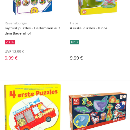
Ravensburger
Haba
my first puzzles - Tierfamilien auf
4 erste Puzzles - Dinos
dem Bauernhof
23 %
Neu
UVP 12,99 €
9,99 €
9,99 €