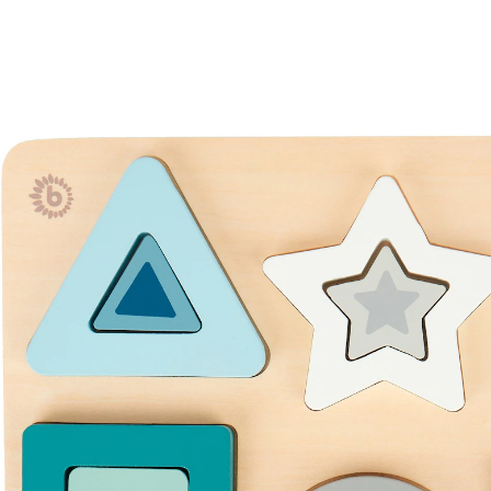
Geometrisches Puzzle aus Holz - ab 12 Monate
Blau - 30 x 21 x 2 cm
16 %
UVP 18,59 €
15,49 €
inkl. MwSt. und zzgl.
Versandkosten
7 PAYBACK Basis°Punkte
sammeln
In den Warenkorb
Lieferung nach Hause
Sofort lieferbar - in 2-3 Werktagen bei Dir
Versand durch Partner
Filialabholung