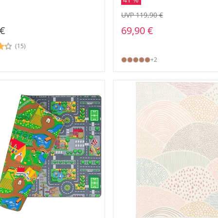
UVP 119,90 €
 €
69,90 €
(15)
+2