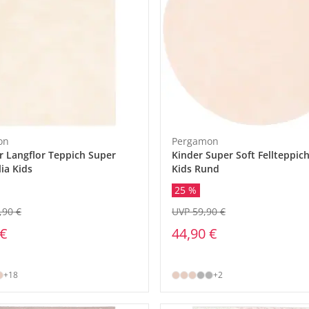
on
Pergamon
r Langflor Teppich Super
Kinder Super Soft Fellteppich
ia Kids
Kids Rund
25 %
,90 €
UVP 59,90 €
 €
44,90 €
+18
+2