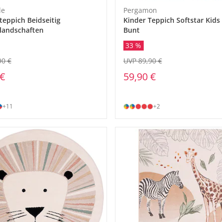
le
Pergamon
teppich Beidseitig
Kinder Teppich Softstar Kids
landschaften
Bunt
33 %
90 €
UVP 89,90 €
 €
59,90 €
+11
+2