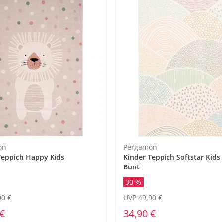
on
Pergamon
Teppich Happy Kids
Kinder Teppich Softstar Kids
Bunt
30 %
90 €
UVP 49,90 €
 €
34,90 €