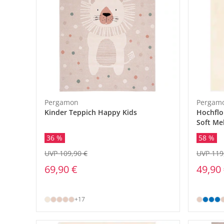
Pergamon
Pergam
Kinder Teppich Happy Kids
Hochflo
Soft Mel
36 %
58 %
UVP 109,90 €
UVP 119
69,90 €
49,90
+17