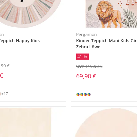
on
Pergamon
Teppich Happy Kids
Kinder Teppich Maui Kids Gir
Zebra Löwe
41 %
,90 €
UVP 119,90 €
 €
69,90 €
+17