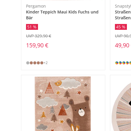
Pergamon
Snapsty
Kinder Teppich Maui Kids Fuchs und
Straßen
Bär
Straßen
51 %
45 %
UVP 329,90 €
UVP 90,
159,90 €
49,90
+2