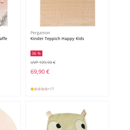
Pergamon
affe
Kinder Teppich Happy Kids
36 %
UVP 109,90 €
69,90 €
+17