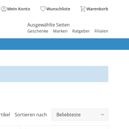
Mein Konto
Wunschliste
Warenkorb
Ausgewählte Seiten
Geschenke
Marken
Ratgeber
Filialen
spirieren
spirieren
spirieren
spirieren
spirieren
spirieren
spirieren
spirieren
spirieren
tikel
Sortieren nach