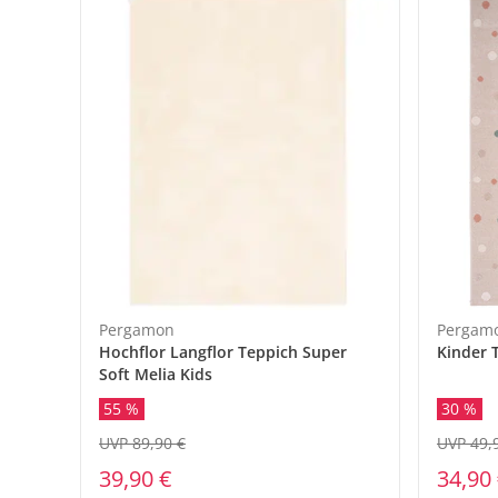
Pergamon
Pergam
Hochflor Langflor Teppich Super
Kinder 
Soft Melia Kids
55 %
30 %
UVP 89,90 €
UVP 49,
39,90 €
34,90