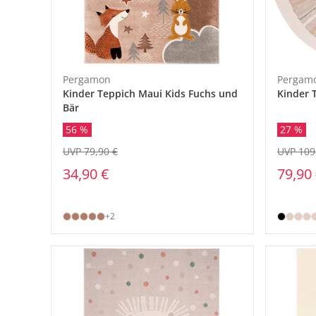
Pergamon
Pergam
Kinder Teppich Maui Kids Fuchs und
Kinder 
Bär
56 %
27 %
UVP 79,90 €
UVP 109
34,90 €
79,90
+2