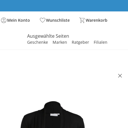
Mein Konto
Wunschliste
Warenkorb
Ausgewählte Seiten
Geschenke
Marken
Ratgeber
Filialen
spirieren
spirieren
spirieren
spirieren
spirieren
spirieren
spirieren
spirieren
spirieren
- WE LOVE BASICS
nds-Cardigan
(34)
lusiv
 €
17,09 €
. und zzgl.
Versandkosten