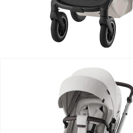
Einen Moment bitte...
Alternativprodukt
Bist Du an einem Alternativprodukt interessiert? Wir haben
folgenden Vorschlag für Dich:
Britax Römer - Britax Römer Diamond
Kombikinderwagen SMILE 5Z LUX
939,89 €
Produktbeschreibung