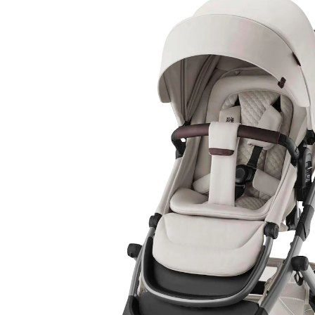
709,90 €
inkl. MwSt. und zzgl.
Versandkosten
354 PAYBACK Basis°Punkte
sammeln
Variante
soft taupe
In den Warenkorb
Lieferung nach Hause
Lieferbar - in 2-4 Werktagen bei Dir
Filialabholung