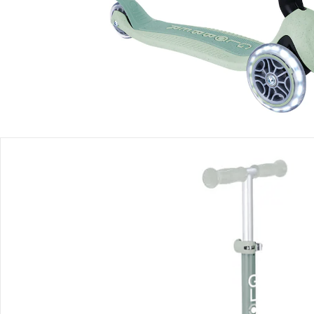
Filialabholung
Einen Moment bitte...
Produktbeschreibung
Produktdetails
Hinweise, Siegel & Hersteller
Bewertungen