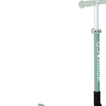
21 %
UVP 89,95 €
70,99 €
inkl. MwSt. und zzgl.
Versandkosten
35 PAYBACK Basis°Punkte
sammeln
Variante
pistazie
In den Warenkorb
Lieferung nach Hause
Sofort lieferbar - in 2-3 Werktagen bei Dir