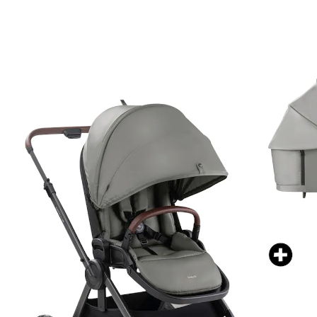
grey
(1)
UVP 649,90 €
601,99 €
inkl. MwSt. und zzgl.
Versandkosten
300 PAYBACK Basis°Punkte
sammeln
Variante
dark grey
In den Warenkorb
Lieferung nach Hause