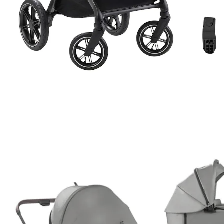
Lieferbar - in 7-8 Werktagen bei Dir
Filialabholung
Einen Moment bitte...
Produktbeschreibung
Produktdetails
Hinweise, Siegel & Hersteller