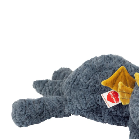
(11)
27,99 €
inkl. MwSt. und zzgl.
Versandkosten
13 PAYBACK Basis°Punkte
sammeln
In den Warenkorb
Lieferung nach Hause
Sofort lieferbar - in 2-3 Werktagen bei Dir
Filialabholung
Einen Moment bitte...