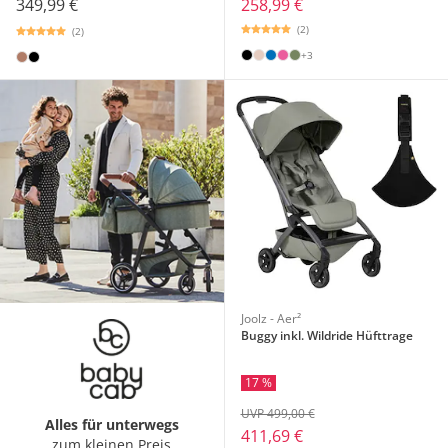
349,99 €
258,99 €
(2)
(2)
+3
Joolz - Aer²
Buggy inkl. Wildride Hüfttrage
17 %
UVP 499,00 €
Alles für unterwegs
411,69 €
zum kleinen Preis