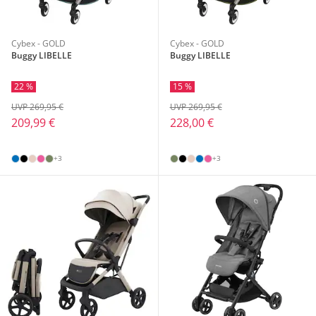
Cybex - GOLD
Cybex - GOLD
Buggy LIBELLE
Buggy LIBELLE
22 %
15 %
UVP 269,95 €
UVP 269,95 €
209,99 €
228,00 €
+3
+3