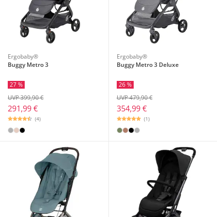
Ergobaby®
Ergobaby®
Buggy Metro 3
Buggy Metro 3 Deluxe
27 %
26 %
UVP 399,90 €
UVP 479,90 €
291,99 €
354,99 €
(4)
(1)