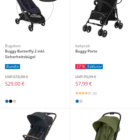
Bugaboo
babycab
Buggy Butterfly 2 inkl.
Buggy Porto
Sicherheitsbügel
Bundle
27 %
Exklusiv
UVP 573,90 €
UVP 79,99 €
529,00 €
57,99 €
(3)