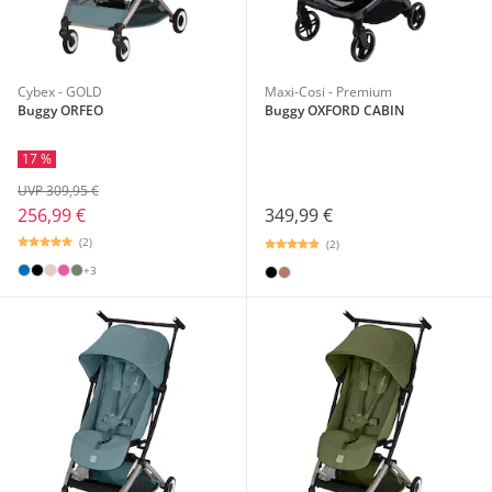
Cybex - GOLD
Maxi-Cosi - Premium
Buggy ORFEO
Buggy OXFORD CABIN
17 %
UVP 309,95 €
349,99 €
256,99 €
(2)
(2)
+3