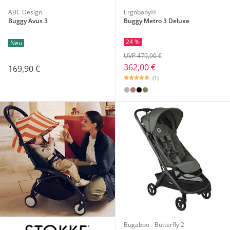
ABC Design
Ergobaby®
Buggy Avus 3
Buggy Metro 3 Deluxe
24 %
Neu
UVP 479,90 €
362,00 €
169,90 €
(1)
Bugaboo - Butterfly 2