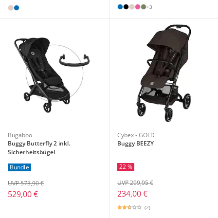
+3
Bugaboo
Cybex - GOLD
Buggy Butterfly 2 inkl.
Buggy BEEZY
Sicherheitsbügel
22 %
Bundle
UVP 299,95 €
UVP 573,90 €
234,00 €
529,00 €
(2)