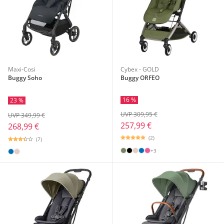
Maxi-Cosi
Cybex - GOLD
Buggy Soho
Buggy ORFEO
16 %
23 %
UVP 309,95 €
UVP 349,99 €
257,99 €
268,99 €
(2)
(7)
+3