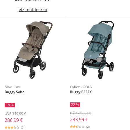
Jetzt entdecken
Maxi-Cosi
Cybex - GOLD
Buggy Soho
Buggy BEEZY
22 %
18 %
UVP 299,95 €
UVP 349,99 €
233,99 €
286,99 €
(2)
(7)