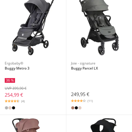
Ergobaby®
Joie - signature
Buggy Metro 3
Buggy Parcel LX
36 %
UVP 399,90 €
249,95 €
254,99 €
(11)
(4)