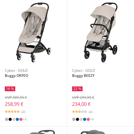
Cybex - GOLD
Cybex - GOLD
Buggy ORFEO
Buggy BEEZY
16 %
22 %
UVP 309,95 €
UVP 299,95 €
258,99 €
234,00 €
(2)
(2)
+3
+3