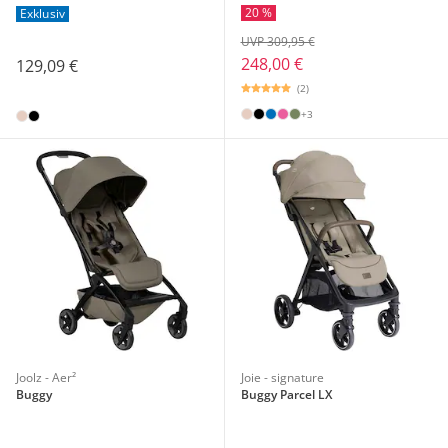
20 %
Exklusiv
UVP 309,95 €
248,00 €
129,09 €
(2)
+3
Joolz - Aer²
Joie - signature
Buggy
Buggy Parcel LX