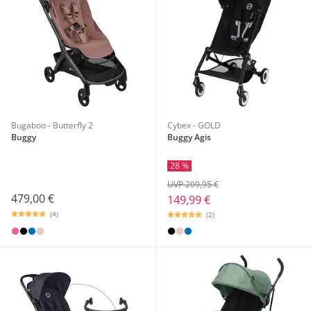
Bugaboo - Butterfly 2
Cybex - GOLD
Buggy
Buggy Agis
28 %
UVP 209,95 €
479,00 €
149,99 €
(4)
(2)