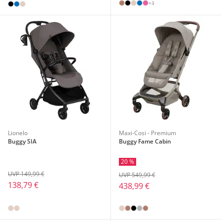
+3
Lionelo
Maxi-Cosi - Premium
Buggy SIA
Buggy Fame Cabin
20 %
UVP 149,99 €
UVP 549,99 €
138,79 €
438,99 €