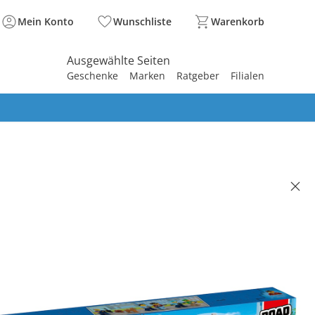
Mein Konto
Wunschliste
Warenkorb
Ausgewählte Seiten
Geschenke
Marken
Ratgeber
Filialen
spirieren
spirieren
spirieren
spirieren
spirieren
spirieren
spirieren
spirieren
spirieren
CITY
 Polizeistation
 €
99 €
. und zzgl.
Versandkosten
BACK Basis°Punkte
sammeln