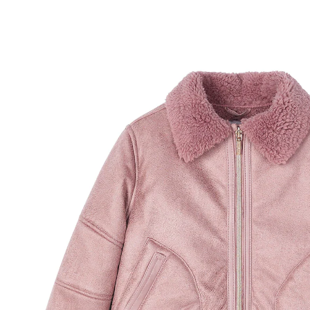
38 %
30,99 €
18,99 €
inkl. MwSt. und zzgl.
Versandkosten
9 PAYBACK Basis°Punkte
sammeln
Größe
Größenberater
In den Warenkorb
Lieferung nach Hause
Sofort lieferbar - in 2-3 Werktagen bei Dir