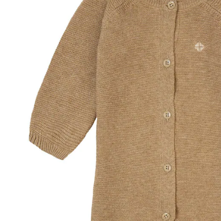
+ 3
Größe
In den Warenkorb
Lieferung nach Hause
Lieferbar - in 4-5 Werktagen bei Dir
Versand durch Partner
Filialabholung