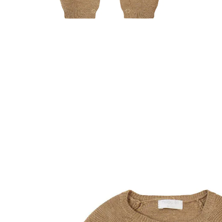
NOPPIES NEWBORN
Strampler Monrovia Light Green
20 %
UVP 44,95 €
35,96 €
inkl. MwSt. und zzgl.
Versandkosten
17 PAYBACK Basis°Punkte
sammeln
Variante
Light Green