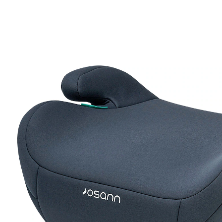
UVP 28,95 €
26,99 €
inkl. MwSt. und zzgl.
Versandkosten
13 PAYBACK Basis°Punkte
sammeln
Variante
Grey Melange
In den Warenkorb
Lieferung nach Hause
Jetzt vorbestellen - bald lieferbar