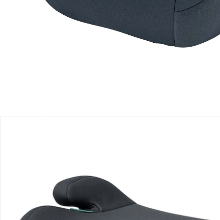
Filialabholung
Einen Moment bitte...
Produktbeschreibung
Produktdetails
Hinweise, Siegel & Hersteller
Bewertungen