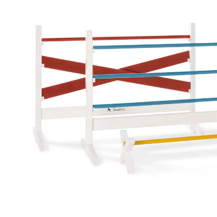
46 %
UVP 129,00 €
69,00 €
inkl. MwSt. und zzgl.
Versandkosten
34 PAYBACK Basis°Punkte
sammeln
In den Warenkorb
Lieferung nach Hause
Lieferbar - in 7-8 Werktagen bei Dir
Versand durch Partner
Filialabholung
Einen Moment bitte...