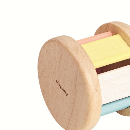
16,95 €
inkl. MwSt. und zzgl.
Versandkosten
8 PAYBACK Basis°Punkte
sammeln
In den Warenkorb
Lieferung nach Hause
Sofort lieferbar - in 2-3 Werktagen bei Dir
Versand durch Partner
Filialabholung
Einen Moment bitte...