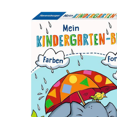
Mein Kindergarten-Block - Farben, Formen,
Logik
9,99 €
inkl. MwSt. und zzgl.
Versandkosten
In den Warenkorb
Lieferung nach Hause
Sofort lieferbar - in 2-3 Werktagen bei Dir
Filialabholung
Einen Moment bitte...