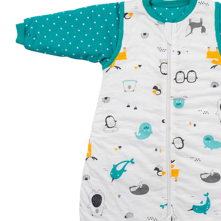
ab
54,90 €
inkl. MwSt. und zzgl.
Versandkosten
27 PAYBACK Basis°Punkte
sammeln
Variante
Polarfreunde
Größe
In den Warenkorb
Lieferung nach Hause