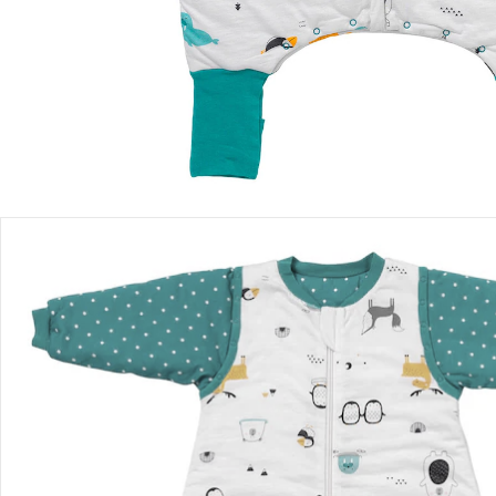
Sofort lieferbar - in 2-3 Werktagen bei Dir
Versand durch Partner
Filialabholung
Einen Moment bitte...
Produktbeschreibung
Hinweise, Siegel & Hersteller
Bewertungen