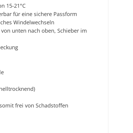
on 15-21°C
rbar für eine sichere Passform
Ei
faches Windelwechseln
t von unten nach oben, Schieber im
bdeckung
le
nelltrocknend)
somit frei von Schadstoffen