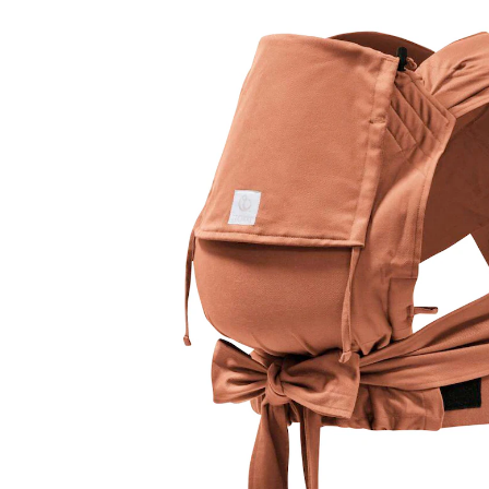
(10)
99,00 €
inkl. MwSt. und zzgl.
Versandkosten
49 PAYBACK Basis°Punkte
sammeln
Variante
terracotta
+ 1
In den Warenkorb
Lieferung nach Hause
Sofort lieferbar - in 2-3 Werktagen bei Dir