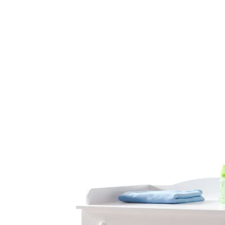
TICAA
Baby Wickelkommode Adam Kiefer Weiß
31 %
UVP 209,90 €
144,42 €
inkl. MwSt. und zzgl.
Versandkosten
72 PAYBACK Basis°Punkte
sammeln
In den Warenkorb
Lieferung nach Hause
Lieferbar - in 3-4 Werktagen bei Dir
Versand durch Partner