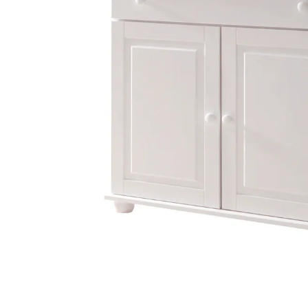
Filialabholung
Einen Moment bitte...
Produktbeschreibung
Hinweise, Siegel & Hersteller
Bewertungen