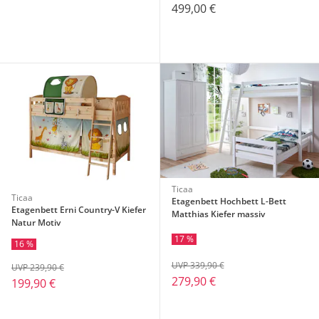
499,00 €
Ticaa
Ticaa
Etagenbett Hochbett L-Bett
Etagenbett Erni Country-V Kiefer
Matthias Kiefer massiv
Natur Motiv
17 %
16 %
UVP 339,90 €
UVP 239,90 €
279,90 €
199,90 €