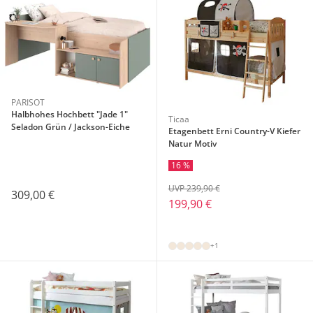
PARISOT
Halbhohes Hochbett "Jade 1"
Ticaa
Seladon Grün / Jackson-Eiche
Etagenbett Erni Country-V Kiefer
Natur Motiv
16 %
UVP 239,90 €
309,00 €
199,90 €
+1