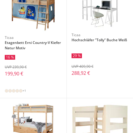
Ticaa
Ticaa
Hochschläfer "Tolly" Buche Weiß
Etagenbett Erni Country-V Kiefer
Natur Motiv
29 %
16 %
UVP 409,90 €
UVP 239,90 €
288,92 €
199,90 €
+1