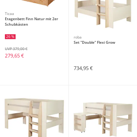
Ticaa
Etagenbett Finn Natur mit 2er
Schubkästen
26 %
roba
Set "Double" Flexi Grow
UVP 379,00 €
279,65 €
734,95 €