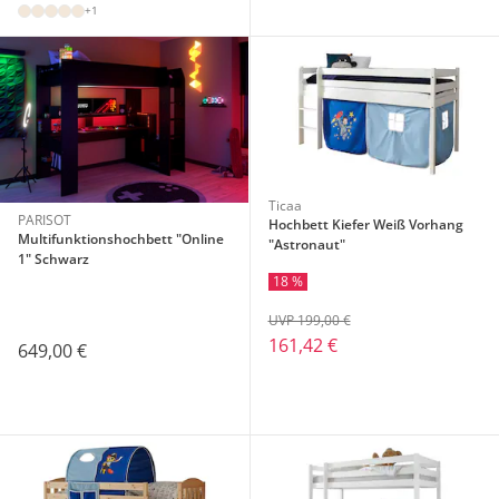
+1
Ticaa
PARISOT
Hochbett Kiefer Weiß Vorhang
Multifunktionshochbett "Online
"Astronaut"
1" Schwarz
18 %
UVP 199,00 €
161,42 €
649,00 €