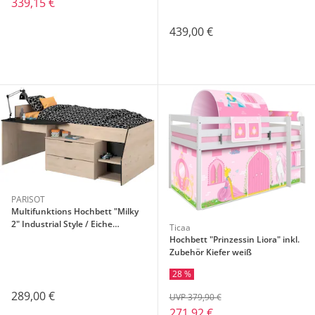
339,15 €
439,00 €
PARISOT
Multifunktions Hochbett "Milky
2" Industrial Style / Eiche
Ticaa
Jackson
Hochbett "Prinzessin Liora" inkl.
Zubehör Kiefer weiß
28 %
289,00 €
UVP 379,90 €
271,92 €