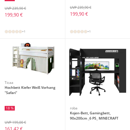
UVP 239,90 €
UVP 239,90 €
199,90 €
199,90 €
+1
+1
Ticaa
Hochbett Kiefer Weiß Vorhang
"Safari"
18 %
roba
Kojen-Bett, Gamingbett,
90x200cm _6 PS_ MINECRAFT
UVP 199,00 €
161,42 €