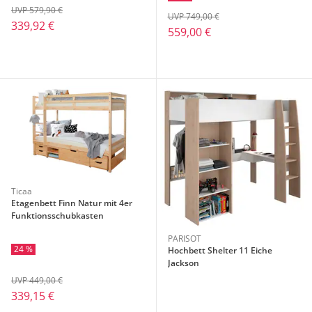
UVP 579,90 €
UVP 749,00 €
339,92 €
559,00 €
Ticaa
Etagenbett Finn Natur mit 4er
Funktionsschubkasten
PARISOT
24 %
Hochbett Shelter 11 Eiche
Jackson
UVP 449,00 €
339,15 €