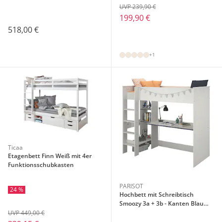
UVP 239,90 €
199,90 €
518,00 €
+1
Ticaa
Etagenbett Finn Weiß mit 4er
Funktionsschubkasten
PARISOT
24 %
Hochbett mit Schreibtisch
Smoozy 3a + 3b - Kanten Blau
oder Pink (90x200)
UVP 449,00 €