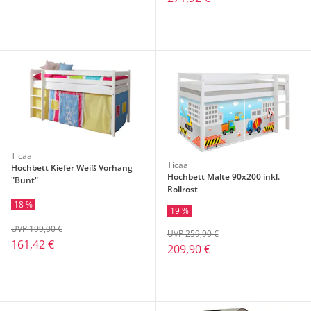
Ticaa
Ticaa
Hochbett Kiefer Weiß Vorhang
Hochbett Malte 90x200 inkl.
"Bunt"
Rollrost
18 %
19 %
UVP 199,00 €
UVP 259,90 €
161,42 €
209,90 €