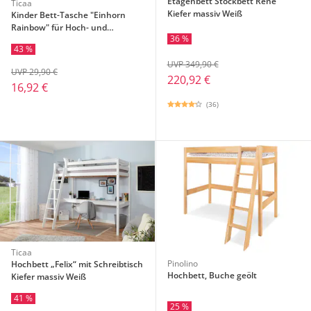
Etagenbett Stockbett Rene
Ticaa
Kiefer massiv Weiß
Kinder Bett-Tasche "Einhorn
Rainbow" für Hoch- und
36 %
Etagenbetten
43 %
UVP 349,90 €
UVP 29,90 €
220,92 €
16,92 €
(36)
Ticaa
Pinolino
Hochbett „Felix“ mit Schreibtisch
Hochbett, Buche geölt
Kiefer massiv Weiß
41 %
25 %