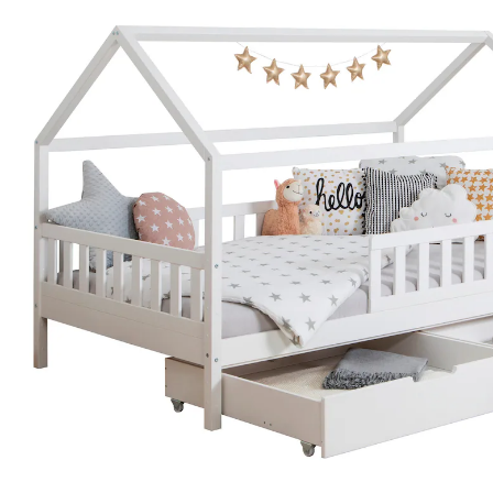
Schubkästen Kiefer weiß
29 %
UVP 529,90 €
373,92 €
inkl. MwSt. und zzgl.
Versandkosten
186 PAYBACK Basis°Punkte
sammeln
In den Warenkorb
Lieferung nach Hause
Lieferbar - in 3-4 Werktagen bei Dir
Versand durch Partner
Filialabholung