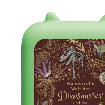
Dinosaurier und der Urzeit
10 %
UVP 9,99 €
8,99 €
inkl. MwSt. und zzgl.
Versandkosten
4 PAYBACK Basis°Punkte
sammeln
In den Warenkorb
Lieferung nach Hause
Sofort lieferbar - in 2-3 Werktagen bei Dir
Filialabholung
Einen Moment bitte...