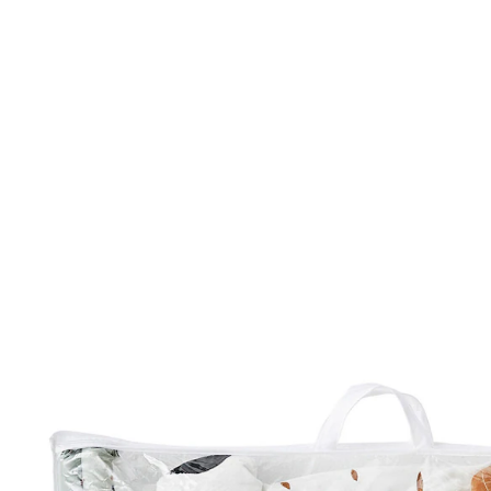
VERTBAUDET
Baby Activity-Decke mit Spielbogen, Tiergesicht
weiß polarfuchs
80,99 €
inkl. MwSt. und zzgl.
Versandkosten
40 PAYBACK Basis°Punkte
sammeln
In den Warenkorb
Lieferung nach Hause
Lieferbar - in 6-7 Werktagen bei Dir