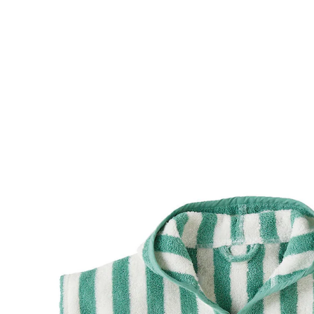
VERTBAUDET
Baby Badeponcho grün/weiß gestreift
30,99 €
inkl. MwSt. und zzgl.
Versandkosten
15 PAYBACK Basis°Punkte
sammeln
Variante
grün/weiß gestreift
Größe