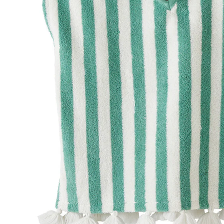
In den Warenkorb
Lieferung nach Hause
Lieferbar - in 6-7 Werktagen bei Dir
Versand durch Partner
Filialabholung
Einen Moment bitte...