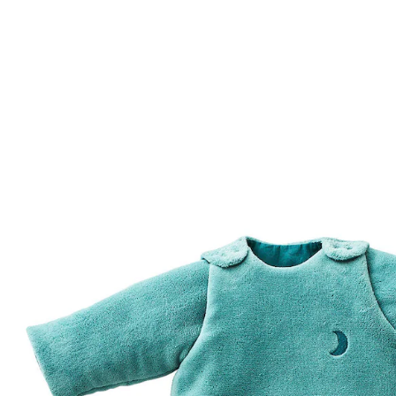
VERTBAUDET
Baby Winterschlafsack ALASKA, Ärmel
abnehmbar grün
ab
27,99 €
inkl. MwSt. und zzgl.
Versandkosten
13 PAYBACK Basis°Punkte
sammeln
Variante
grün
+ 2
Größe