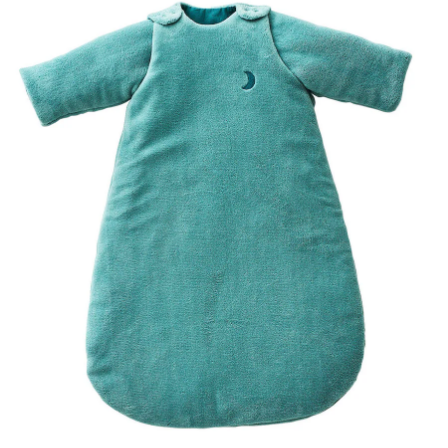
SALE Wohnen
Jogger
Kindersitze 15-36 kg
Aktionsbedingungen
tiptoi®
Hochstuhl-Zubehör
Overalls
Mobiles
Waschschüsseln
Reisebetten & Matratzen
Wickelmöbel
Outdoorkleidung
Wickeln
Babyflaschen &
SALE Spielzeug
Geschwisterwagen
Sitzerhöhungen
tonies®
Zubehör
Hosen
Motorikspielzeug
Badethermometer
Schule & Kindergarten
Babywippen
Accessoires
Pflegeprodukte
schließen
SALE Pflege
Zwillingswagen
Isofix-Base
Kleider & Röcke
Schaukeltiere
Badespielzeug
Bücher
Flaschen- &
Babykostwärmer
Babyschaukeln
Umstandsmode
Schmusetücher
SALE Ernährung
Kinderwagenaufsätze
Kindersitze-Zubehör
Adventskalender
Babynahrung &
Babyzimmer-Komplett-
Stillmode
Spielbögen & Krabbeldecken
Zubereitung
Wickeltaschen
Sets
Stoffpuppen
Geschirr & Besteck
Deko & Accessoires
alles entdecken
Lätzchen
Schränke & Regale
Hochstühle
alles entdecken