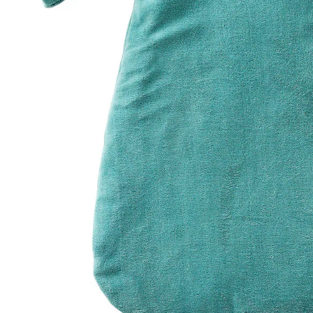
In den Warenkorb
Lieferung nach Hause
Lieferbar - in 6-7 Werktagen bei Dir
Versand durch Partner
Filialabholung
Einen Moment bitte...