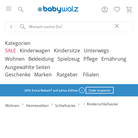
Kategorien
SALE
Kinderwagen
Kindersitze
Unterwegs
Wohnen
Bekleidung
Spielzeug
Pflege
Ernährung
Ausgewählte Seiten
‎Entdecke unsere Kategorien
‎Entdecke unsere Kategorien
‎Entdecke unsere Kategorien
‎Entdecke unsere Kategorien
De
De
De
De
Geschenke
Marken
Ratgeber
Filialen
be
be
be
be
‎Entdecke unsere Kategorien
‎Entdecke unsere Kategorien
‎Entdecke unsere Kategorien
‎Entdecke unsere Kategorien
‎Entdecke unsere Kategorien
De
De
De
De
De
Kinderwagen 2-in-1
Babyschalen mit Liegefunktion
Babytragen
SALE Bekleidung
Kombikinderwagen
Babyschalen
Tragesysteme
be
be
be
be
be
20% Extra-Rabatt* auf Julius Zöllner
Code kopieren
Treppenhochstühle
Erstausstattung
Badespielzeug
Badewannen
Stillkissenbezüge
Hochstühle
Neugeborenenkleidung
Babyspielzeug 0-12m
Badezubehör
Stillkissen
‎Entdecke unsere Kategorien
Kinderwagen 3-in-1
Babyschalen mit Isofix-Base
Tragetücher
SALE Kinderwagen
Kinderwagen-Zubehör
Reboarder
Kinderfahrzeuge
Kinderschlafsäcke
Wohnen
Heimtextilien
Schlafsäcke
Klapphochstühle
Bekleidungs-Sets
Erinnerungsstücke
Badewannenständer
Betten
Babykleidung
Kinderspielzeug ab
Beruhigung
Milchpumpen
Geschenkgutscheine per Download
Geschenkgutscheine
Kinderwagen-Bausteine
Babyschalen für Flugreisen
Rückentragen
SALE Kindersitze
Sportwagen
Kindersitze 9-18 kg
Fahrradsitze & -
12m
Lerntürme
Bodys
Kuscheltiere
Badewannensitze
anhänger
Heimtextilien
Kinderkleidung
Hausapotheke
Stillzubehör
Geschenkgutscheine per Post
Umbaubare Sportwagen
Babytragen-Zubehör
Geschenksets
SALE Unterwegs
Buggys
Kindersitze 9-36 kg
Outdoor-Spielzeug
Onlineshop auswählen
Reisehochstühle
Strampler
Lauflernhilfen
Badetextilien
Reisetaschen & -koffer
Sicherheit
Schuhe
Kindertoilette
Spucktücher
Tragejacken