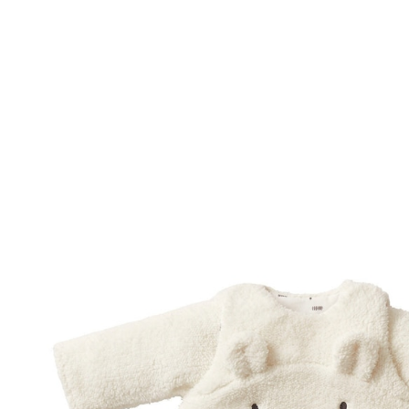
VERTBAUDET
Baby Winterschlafsack GRÜNER WALD, Ärmel
abnehmbar wollweiß/eisbär
ab
50,99 €
inkl. MwSt. und zzgl.
Versandkosten
25 PAYBACK Basis°Punkte
sammeln
Variante
wollweiß/eisbär
Größe