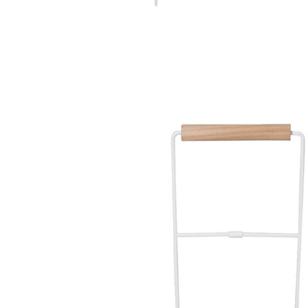
VERTBAUDET
Kinder Einkaufstrolley, Metall/Stoff/Holz FSC®
grau
57,99 €
inkl. MwSt. und zzgl.
Versandkosten
28 PAYBACK Basis°Punkte
sammeln
In den Warenkorb
Lieferung nach Hause
Lieferbar - in 6-7 Werktagen bei Dir
Versand durch Partner