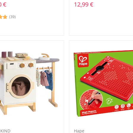
0 €
12,99 €
(39)
KIND
Hape