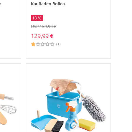
n
Kaufladen Bollea
18 %
UVP 159,90 €
129,99 €
(1)