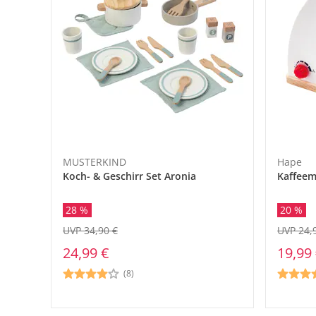
MUSTERKIND
Hape
Koch- & Geschirr Set Aronia
Kaffeem
28 %
20 %
UVP 34,90 €
UVP 24,
24,99 €
19,99
(8)