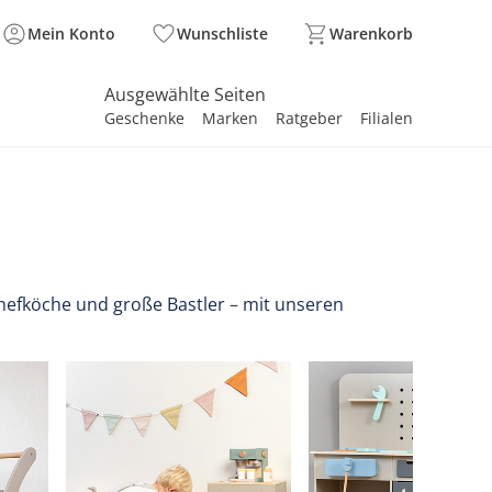
Mein Konto
Wunschliste
Warenkorb
Ausgewählte Seiten
Geschenke
Marken
Ratgeber
Filialen
spirieren
spirieren
spirieren
spirieren
spirieren
spirieren
spirieren
spirieren
spirieren
 Chefköche und große Bastler
–
mit unseren