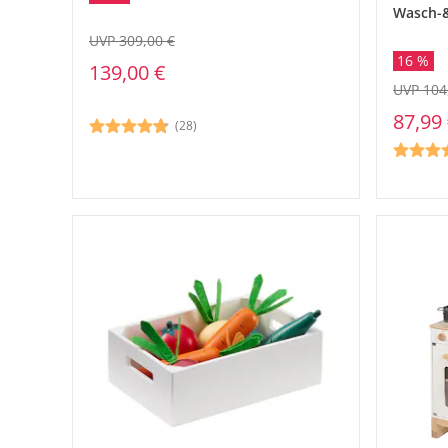
Wasch-&
UVP 309,00 €
16 %
139,00 €
UVP 104
87,99
(28)