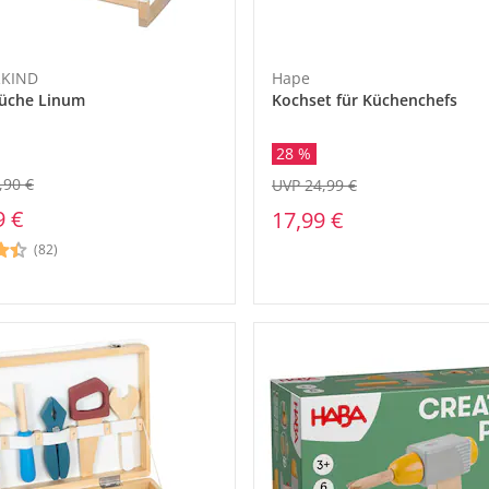
KIND
Hape
üche Linum
Kochset für Küchenchefs
28 %
,90 €
UVP 24,99 €
9 €
17,99 €
(82)