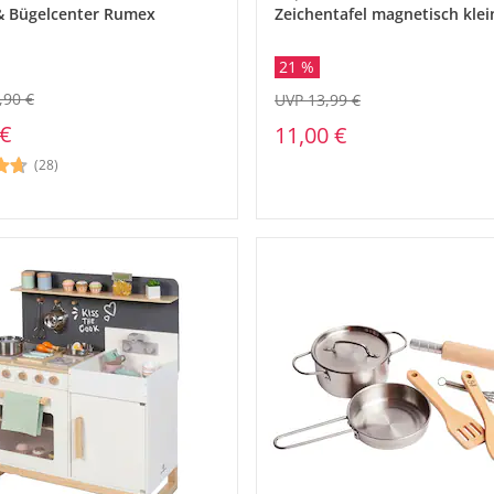
 Bügelcenter Rumex
Zeichentafel magnetisch klei
21 %
,90 €
UVP 13,99 €
 €
11,00 €
(28)