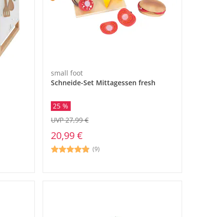
small foot
Schneide-Set Mittagessen fresh
25 %
UVP 27,99 €
20,99 €
(9)