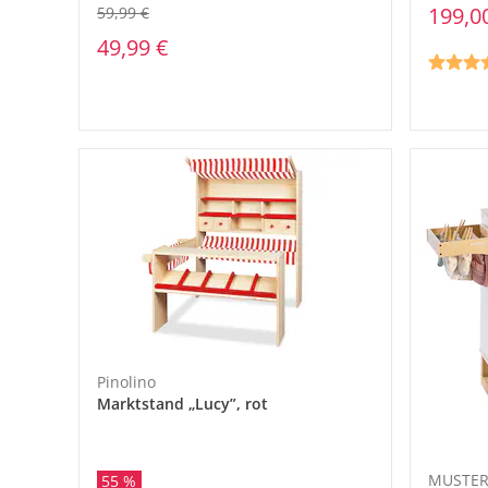
199,0
59,99 €
49,99 €
Pinolino
Marktstand „Lucy”, rot
MUSTER
55 %