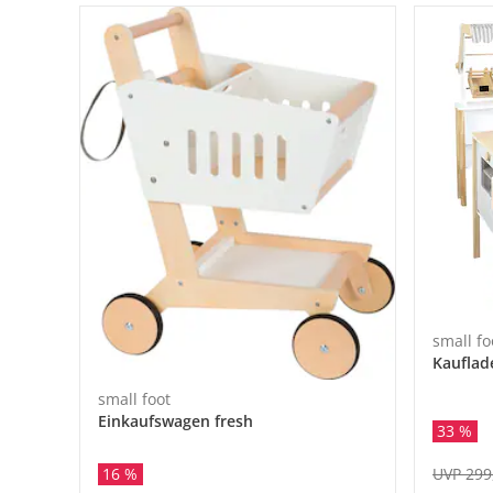
small fo
Kauflad
small foot
Einkaufswagen fresh
33 %
UVP 299
16 %