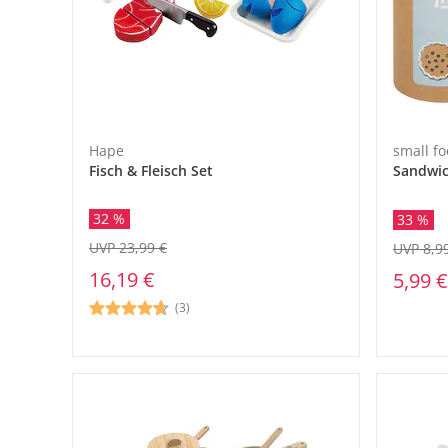
Hape
small fo
Fisch & Fleisch Set
Sandwic
32 %
33 %
UVP 23,99 €
UVP 8,9
16,19 €
5,99 €
(3)