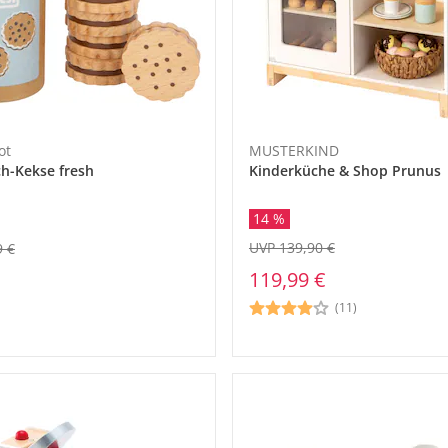
ot
MUSTERKIND
h-Kekse fresh
Kinderküche & Shop Prunus
14 %
UVP 139,90 €
9 €
119,99 €
(11)