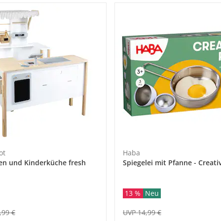
ot
Haba
en und Kinderküche fresh
Spiegelei mit Pfanne - Creati
13 %
Neu
,99 €
UVP 14,99 €