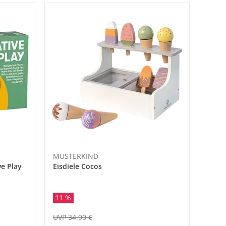
MUSTERKIND
ve Play
Eisdiele Cocos
11 %
UVP 34,90 €