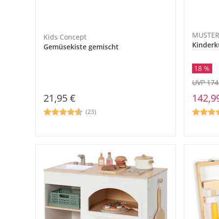
MUSTER
Kids Concept
Kinderk
Gemüsekiste gemischt
18 %
UVP 174
142,9
21,95 €
(23)