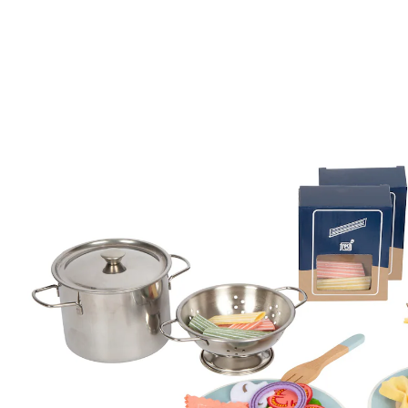
Koch-Set Pasta
(17)
14 %
UVP 26,99 €
22,99 €
inkl. MwSt. und zzgl.
Versandkosten
11 PAYBACK Basis°Punkte
sammeln
In den Warenkorb
Lieferung nach Hause
Sofort lieferbar - in 2-3 Werktagen bei Dir
Filialabholung