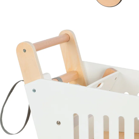
SMALL FOOT
Einkaufswagen fresh
49,99 €
inkl. MwSt. und zzgl.
Versandkosten
24 PAYBACK Basis°Punkte
sammeln
In den Warenkorb
Lieferung nach Hause
Lieferbar - in 3-4 Werktagen bei Dir
Versand durch Partner