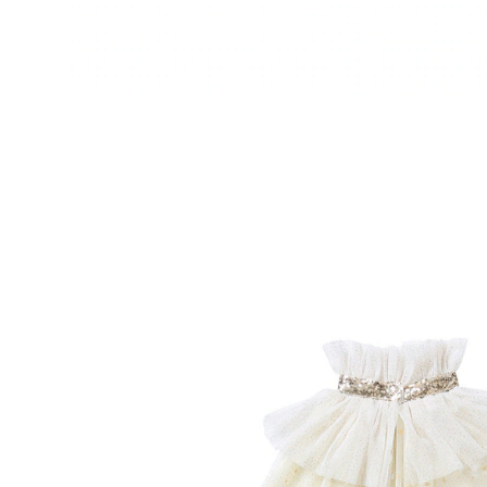
VERTBAUDET
Kinder Kostüm mit Glitzer-Umhang und
Zauberstab weiß prinzessin
32,99 €
inkl. MwSt. und zzgl.
Versandkosten
16 PAYBACK Basis°Punkte
sammeln
In den Warenkorb
Lieferung nach Hause