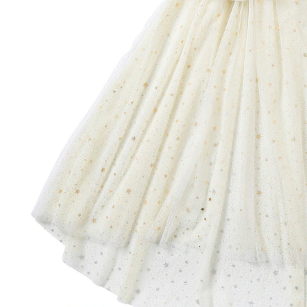
Lieferbar - in 6-7 Werktagen bei Dir
Versand durch Partner
Filialabholung
Einen Moment bitte...
Produktbeschreibung
Produktdetails
Hinweise, Siegel & Hersteller