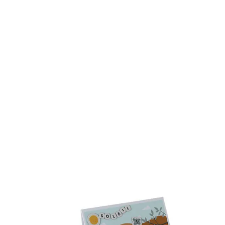
VERTBAUDET
Kinder Magnetspiel mit Buchstaben TANSANIA
gelb
17,99 €
inkl. MwSt. und zzgl.
Versandkosten
8 PAYBACK Basis°Punkte
sammeln
In den Warenkorb
Lieferung nach Hause
Lieferbar - in 6-7 Werktagen bei Dir
Versand durch Partner