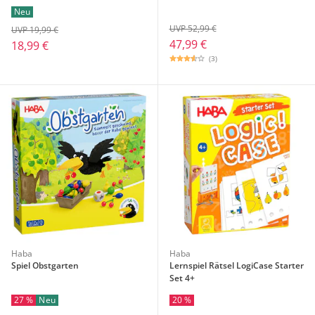
Neu
UVP 52,99 €
UVP 19,99 €
47,99 €
18,99 €
(3)
Haba
Haba
Spiel Obstgarten
Lernspiel Rätsel LogiCase Starter
Set 4+
27 %
Neu
20 %