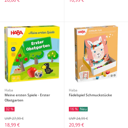
20,00 €
10,99 €
Haba
Haba
Meine ersten Spiele - Erster
Fädelspiel Schmuckstücke
Obstgarten
32 %
16 %
Neu
UVP 27,99 €
UVP 24,99 €
18,99 €
20,99 €