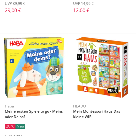
UVP 39,99 €
UVP 14,99 €
29,00 €
12,00 €
Haba
HEADU
Meine ersten Spiele to go - Meins
Mein Montessori Haus Das
oder Deins?
kleine WIR
20 %
Neu