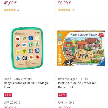
45,00 €
56,99 €
(2)
(2)
Hape - Baby Einstein
Ravensburger - TIPTOI
Baby Lerntablet DE/IT/EN Magic
Puzzle für kleine Entdecker -
Touch
Bauernhof
33 %
26 %
UVP 29,99 €
UVP 14,99 €