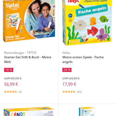
Ravensburger - TIPTOI
Haba
Starter-Set Stift & Buch - Meine
Meine ersten Spiele - Fische
Welt
angeln
18 %
28 %
UVP 69,99 €
UVP 24,99 €
56,99 €
17,99 €
(5)
(53)