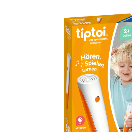
Der Stift
(3)
UVP 52,99 €
47,99 €
inkl. MwSt. und zzgl.
Versandkosten
23 PAYBACK Basis°Punkte
sammeln
In den Warenkorb
Lieferung nach Hause
Lieferbar - in 7-8 Werktagen bei Dir
Filialabholung
Einen Moment bitte...