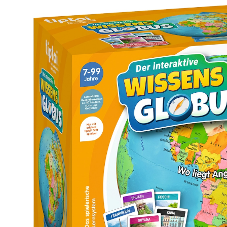
Der interaktive Wissens-Globus
(2)
25 %
UVP 59,99 €
45,00 €
inkl. MwSt. und zzgl.
Versandkosten
22 PAYBACK Basis°Punkte
sammeln
In den Warenkorb
Lieferung nach Hause
Sofort lieferbar - in 2-3 Werktagen bei Dir
Filialabholung