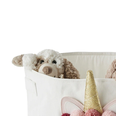
VERTBAUDET
Kinderzimmer Großer Aufbewahrungskorb XL,
Einhorn wollweiß
28,99 €
inkl. MwSt. und zzgl.
Versandkosten
14 PAYBACK Basis°Punkte
sammeln
In den Warenkorb
Lieferung nach Hause
Lieferbar - in 6-7 Werktagen bei Dir
Versand durch Partner