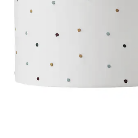
Sicher & flexibel bezahlen
Sicher einkaufen
Versanddienstleister