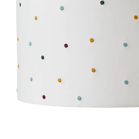
Versand durch Partner
Filialabholung
Einen Moment bitte...
Produktbeschreibung
Hinweise, Siegel & Hersteller
Bewertungen