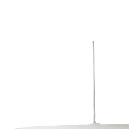
VERTBAUDET
Kinderzimmer Lampenschirm, Tupfen-Stickerei
beige/mehrfarbig
45,99 €
inkl. MwSt. und zzgl.
Versandkosten
22 PAYBACK Basis°Punkte
sammeln
In den Warenkorb
Lieferung nach Hause
Lieferbar - in 6-7 Werktagen bei Dir