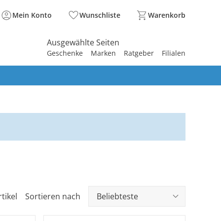
Mein Konto
Wunschliste
Warenkorb
Ausgewählte Seiten
Geschenke
Marken
Ratgeber
Filialen
spirieren
spirieren
spirieren
spirieren
spirieren
spirieren
spirieren
spirieren
spirieren
tikel
Sortieren nach