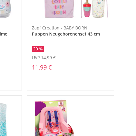
Zapf Creation - BABY BORN
Time
Puppen Neugeborenenset 43 cm
20 %
UVP 14,99 €
11,99 €