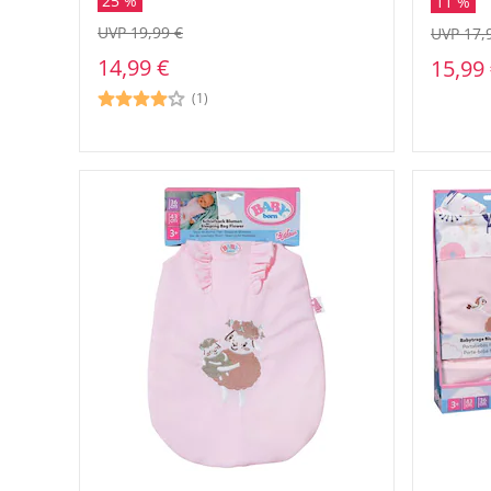
25 %
11 %
UVP 19,99 €
UVP 17,
14,99 €
15,99
(1)