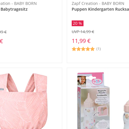
eation - BABY BORN
Zapf Creation - BABY BORN
Babytragesitz
Puppen Kindergarten Rucksa
20 %
UVP 14,99 €
99 €
11,99 €
 €
(1)