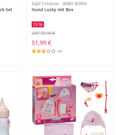
Zapf Creation - BABY BORN
ck Set
Hund Lucky mit Box
13 %
UVP 59,99 €
51,99 €
(4)