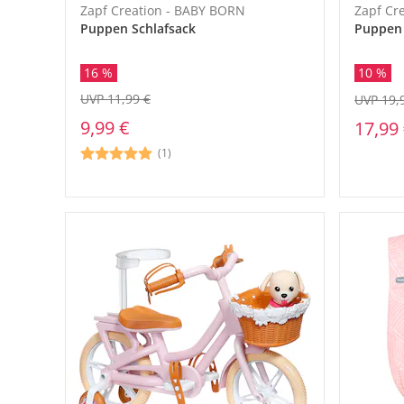
Zapf Creation - BABY BORN
Zapf Cr
Puppen Schlafsack
Puppen 
16 %
10 %
UVP 11,99 €
UVP 19,
9,99 €
17,99
(1)