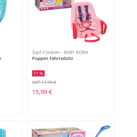
Zapf Creation - BABY BORN
e
Puppen Fahrradsitz
11 %
UVP 17,99 €
15,99 €