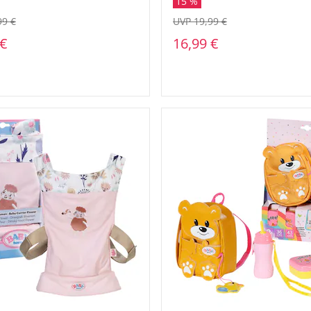
15 %
99 €
UVP 19,99 €
 €
16,99 €