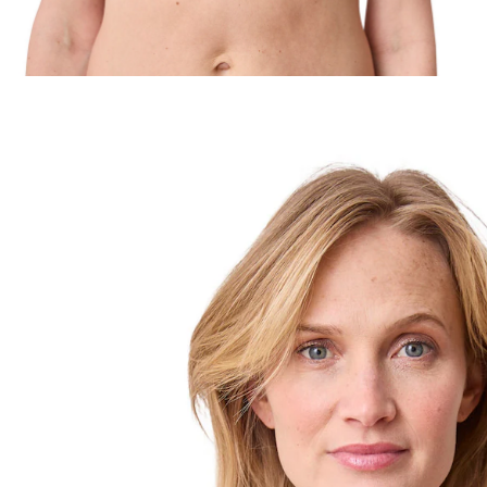
VERTBAUDET
Spitzen-BH für Schwangerschaft und Stillzeit
graublau
37,99 €
inkl. MwSt. und zzgl.
Versandkosten
18 PAYBACK Basis°Punkte
sammeln
Variante
graublau
Größe