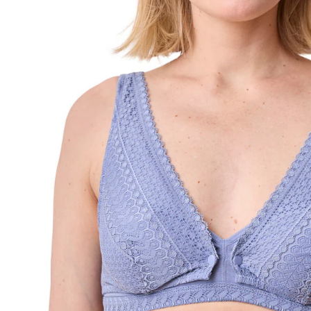
BH-Größenrechner
In den Warenkorb
Lieferung nach Hause
Lieferbar - in 6-7 Werktagen bei Dir
Versand durch Partner
Filialabholung
Einen Moment bitte...