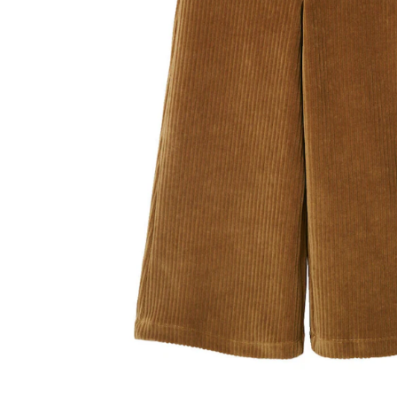
In den Warenkorb
Lieferung nach Hause
Lieferbar - in 6-7 Werktagen bei Dir
Versand durch Partner
Filialabholung
Einen Moment bitte...
Produktbeschreibung