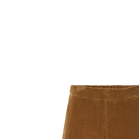
VERTBAUDET
Weite Mädchen Cordhose, Bundweite
verstellbar braun
22,99 €
inkl. MwSt. und zzgl.
Versandkosten
11 PAYBACK Basis°Punkte
sammeln
Variante
braun
+ 4
Größe