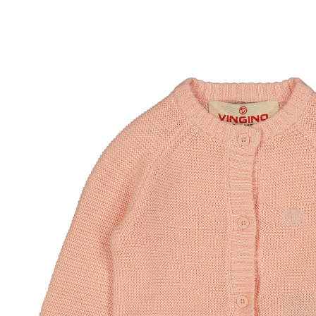
41 %
UVP 29,99 €
17,69 €
inkl. MwSt. und zzgl.
Versandkosten
8 PAYBACK Basis°Punkte
sammeln
Größe
Größenberater
In den Warenkorb
Lieferung nach Hause
Sofort lieferbar - in 2-3 Werktagen bei Dir