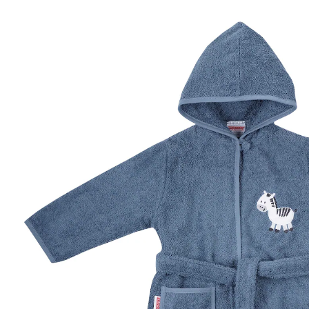
33,99 €
inkl. MwSt. und zzgl.
Versandkosten
16 PAYBACK Basis°Punkte
sammeln
Größe
In den Warenkorb
Lieferung nach Hause
Sofort lieferbar - in 2-3 Werktagen bei Dir
Filialabholung