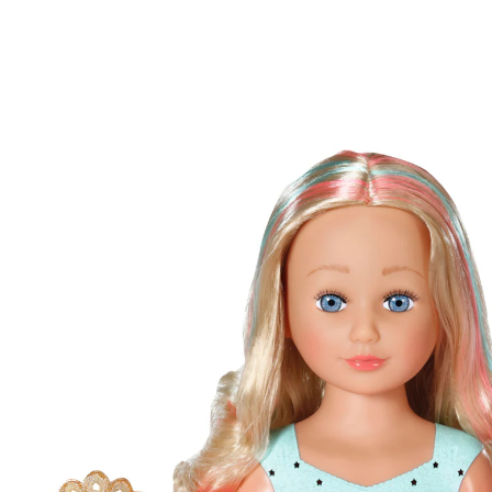
Frisier- und Schminkkopf Sister Styling Head
Princess
(24)
39,99 €
inkl. MwSt. und zzgl.
Versandkosten
19 PAYBACK Basis°Punkte
sammeln
In den Warenkorb
Lieferung nach Hause
Sofort lieferbar - in 2-3 Werktagen bei Dir
Filialabholung
Einen Moment bitte...