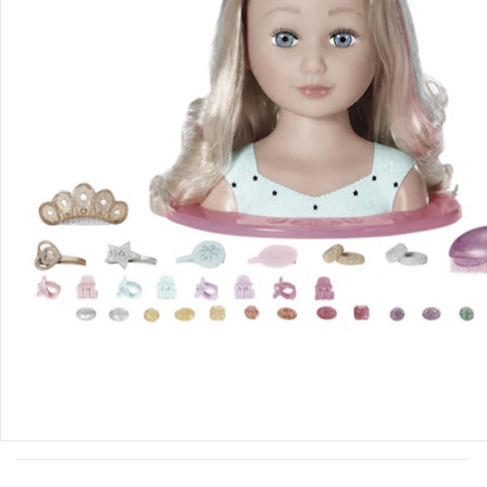
Glücklich groß werden! Puppen bringen Freude in den Alltag
Deines Kindes. Im Babyalter laden sie zum Schmusen und
Tasten ein, später begleiten sie fantasievolle Rollenspiele.
Taucht zusammen in unsere Puppenwelt ein und entdeckt
den Spaß am gemeinsamen Spiel als Familie.
Bestellung & Lieferung
Retoure & Reklamation
Gutscheine & Aktionen