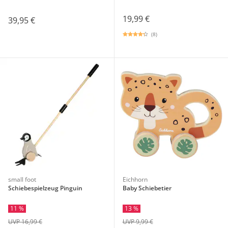
19,99 €
39,95 €
(8)
small foot
Eichhorn
Schiebespielzeug Pinguin
Baby Schiebetier
11 %
13 %
UVP 16,99 €
UVP 9,99 €