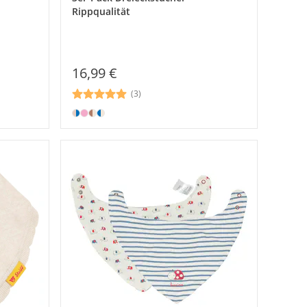
Rippqualität
16,99 €
(3)