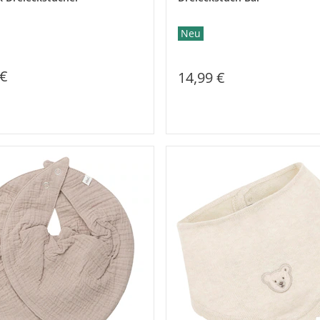
Neu
 €
14,99 €