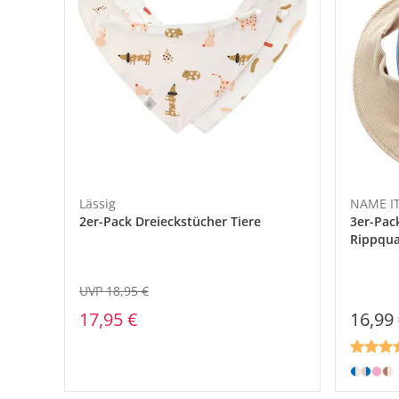
Lässig
NAME I
2er-Pack Dreieckstücher Tiere
3er-Pac
Rippqua
UVP 18,95 €
17,95 €
16,99