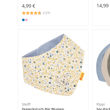
14,99
4,99 €
(127)
Steiff
Pippi
Dreieckstuch Bär Blumen
5er-Pac