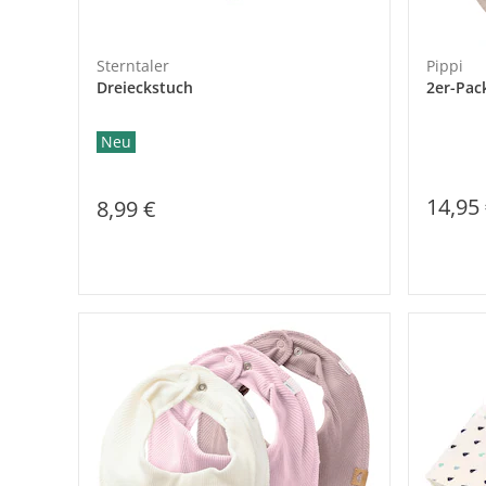
Sterntaler
Pippi
Dreieckstuch
2er-Pac
Neu
14,95
8,99 €