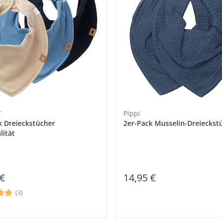
T
Pippi
k Dreieckstücher
2er-Pack Musselin-Dreieckst
lität
14,95 €
 €
(3)