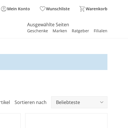
Mein Konto
Wunschliste
Warenkorb
Ausgewählte Seiten
Geschenke
Marken
Ratgeber
Filialen
spirieren
spirieren
spirieren
spirieren
spirieren
spirieren
spirieren
spirieren
spirieren
tikel
Sortieren nach