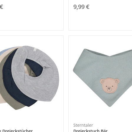
 €
9,99 €
Sterntaler
k Dreieckstücher
Dreieckstuch Bär